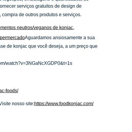
rnecer serviços gratuitos de design de
, compra de outros produtos e serviços.
limentos neutros/veganos de konjac
,
upermercado
Aguardamos ansiosamente a sua
ase de konjac que você deseja, a um preço que
be.com/watch?v=3NGaNcXGDP0&t=1s
ac-foods/
Visite nosso site:
https://www.foodkonjac.com/