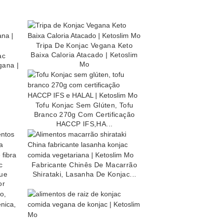
Tripa De Konjac Vegana Keto
Baixa Caloria Atacado | Ketoslim
ac
Mo
ana |
Tofu Konjac Sem Glúten, Tofu
Branco 270g Com Certificação
HACCP IFS,HA...
c
Fabricante Chinês De Macarrão
due
Shirataki, Lasanha De Konjac...
or