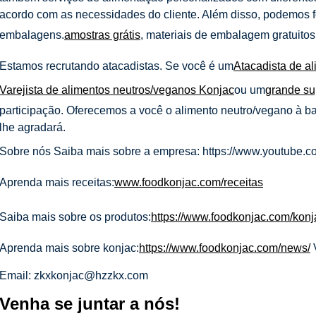
acordo com as necessidades do cliente. Além disso, podemos fo
embalagens.
amostras grátis
, materiais de embalagem gratuitos
Estamos recrutando atacadistas. Se você é um
Atacadista de a
Varejista de alimentos neutros/veganos Konjac
ou um
grande s
participação. Oferecemos a você o alimento neutro/vegano à b
lhe agradará.
Sobre nós
Saiba mais sobre a empresa: https://www.youtu
Aprenda mais receitas:
www.foodkonjac.com/receitas
Saiba mais sobre os produtos:
https://www.foodkonjac.com/konj
Aprenda mais sobre konjac:
https://www.foodkonjac.com/news/
Email: zkxkonjac@hzzkx.com
Venha se juntar a nós!