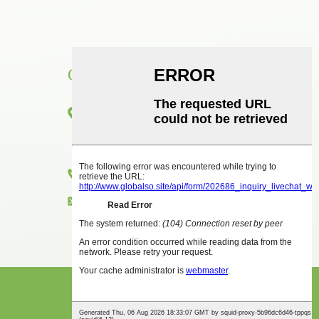
CONTATO
Sala 1416, Piso 14, Edifício Internacional
Junhao, No. 2, Avenida Chenjiang Zhongkai,
Distrito de Huicheng, Cidade de Huizhou
+86 18825458362
zkxkonjac@hzzkx.com