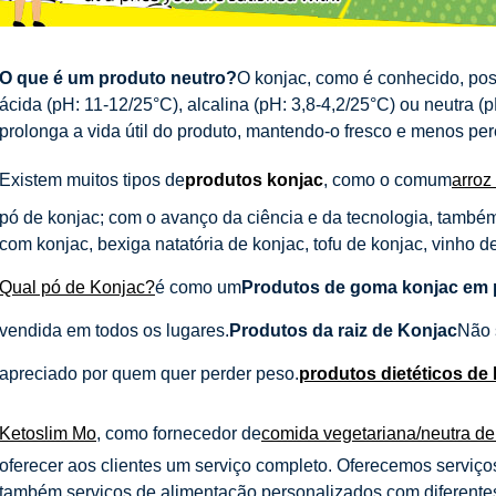
O que é um produto neutro?
O konjac, como é conhecido, po
ácida (pH: 11-12/25°C), alcalina (pH: 3,8-4,2/25°C) ou neutra (
prolonga a vida útil do produto, mantendo-o fresco e menos per
Existem muitos tipos de
produtos konjac
, como o comum
arroz
pó de konjac; com o avanço da ciência e da tecnologia, também
com konjac, bexiga natatória de konjac, tofu de konjac, vinho d
Qual pó de Konjac?
é como um
Produtos de goma konjac em p
vendida em todos os lugares.
Produtos da raiz de Konjac
Não 
apreciado por quem quer perder peso.
produtos dietéticos de
Ketoslim Mo
, como fornecedor de
comida vegetariana/neutra de
oferecer aos clientes um serviço completo. Oferecemos serv
também serviços de alimentação personalizados com diferente