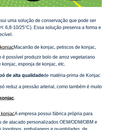
ssui uma solução de conservação que pode ser
pH: 6,8-10/25°C). Essa solução preserva a forma e
ecível.
 konjac
Macarrão de konjac, petiscos de konjac,
 é possível produzir bolo de arroz vegetariano
e konjac, esponja de konjac, etc.
ó de alta qualidade
de matéria-prima de Konjac
só reduz a pressão arterial, como também é muito
 konjac
.
 konjac
A empresa possui fábrica própria para
iços de atacado personalizados OEM/ODM/OBM e
s logotipos, embalagens e quantidades, de